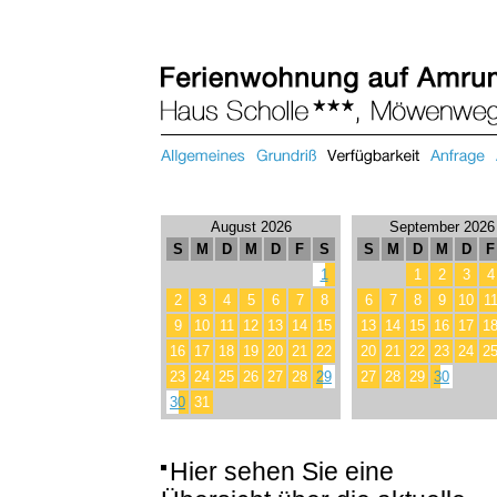
August 2026
September 2026
S
M
D
M
D
F
S
S
M
D
M
D
F
1
1
2
3
4
2
3
4
5
6
7
8
6
7
8
9
10
1
9
10
11
12
13
14
15
13
14
15
16
17
1
16
17
18
19
20
21
22
20
21
22
23
24
2
23
24
25
26
27
28
29
27
28
29
30
30
31
Hier sehen Sie eine