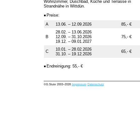
Wohnzimmer, Duschbad, Küche und Terrasse in
Strandnähe in Wittdün.
Preise:
A
13.06. – 12.09.2026
85,- €
28.02. – 13.06.2026
B
12.09. – 31.10.2026
75,- €
19.12. – 09.01.2027
10.01. – 28.02.2026
C
65,- €
31.10. – 19.12.2026
Endreinigung: 55,- €
©G.Stute 2003–2026
Impressum
Datenschutz